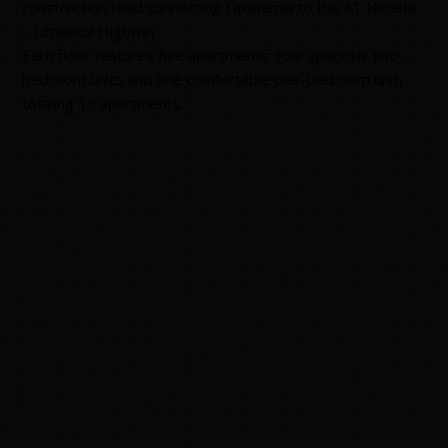
construction road connecting Lakatamia to the A1 Nicosia
– Limassol Highway.
Each floor features five apartments: four spacious two-
bedroom units and one comfortable one-bedroom unit,
totaling 15 apartments.